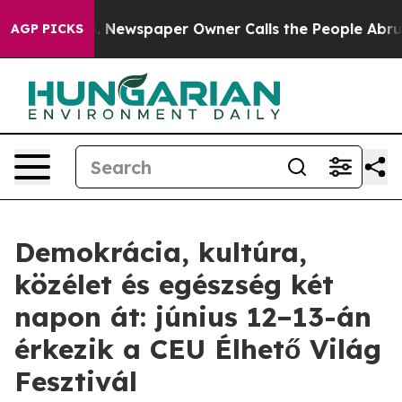
nooga. Newspaper Owner Calls the People Abruptly La
AGP PICKS
Demokrácia, kultúra,
közélet és egészség két
napon át: június 12–13-án
érkezik a CEU Élhető Világ
Fesztivál