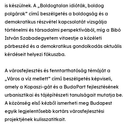
is készülnek. A „Boldogtalan idióták, boldog
polgárok” című beszélgetés a boldogság és a
demokratikus részvétel kapcsolatát vizsgálja
történelmi és társadalmi perspektívából, míg a Bibó
István Szabadegyetem vitaestje a közéleti
párbeszéd és a demokratikus gondolkodás aktuális
kérdéseit helyezi fókuszba.
A városfejlesztés és fenntarthatóság témáját a
„Város a víz mellett” című beszélgetés képviseli,
amely a Kopaszi-gát és a BudaPart fejlesztésének
urbanisztikai és tájépítészeti tanulságait mutatja be.
A közönség első kézből ismerheti meg Budapest
egyik legjelentősebb kortárs városfejlesztési
projektjének kulisszatitkait.