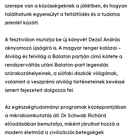
szerepe van a közösségeknek a jóllétben, és hogyan
találhatunk egyensúlyt a feltöltődés és a tudatos
jelenlét között.
A fesztiválon mutatja be új könyvét Dezső András
oknyomozó újságíró is. A magyar tenger kalózai –
Alvilág és felvilág a Balaton partján című kötete a
rendszerváltás utáni Balaton-part legendás
szórakozóhelyeinek, a siófoki diszkók világának,
valamint a veszprémi alvilág történeteinek kevéssé
ismert fejezeteit dolgozza fel.
Az egészségtudományi programok középpontjában
a mikrobiomkutatás áll. Dr. Schwab Richárd
előadásában bemutatja, miként járulhat hozzá a
modern életmód a civilizációs betegségek