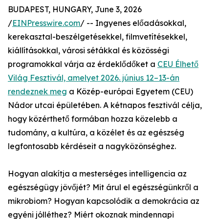
BUDAPEST, HUNGARY, June 3, 2026
/
EINPresswire.com
/ -- Ingyenes előadásokkal,
kerekasztal-beszélgetésekkel, filmvetítésekkel,
kiállításokkal, városi sétákkal és közösségi
programokkal várja az érdeklődőket a
CEU Élhető
Világ Fesztivál, amelyet 2026. június 12–13-án
rendeznek meg
a Közép-európai Egyetem (CEU)
Nádor utcai épületében. A kétnapos fesztivál célja,
hogy közérthető formában hozza közelebb a
tudomány, a kultúra, a közélet és az egészség
legfontosabb kérdéseit a nagyközönséghez.
Hogyan alakítja a mesterséges intelligencia az
egészségügy jövőjét? Mit árul el egészségünkről a
mikrobiom? Hogyan kapcsolódik a demokrácia az
egyéni jólléthez? Miért okoznak mindennapi