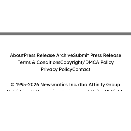
About
Press Release Archive
Submit Press Release
Terms & Conditions
Copyright/DMCA Policy
Privacy Policy
Contact
© 1995-2026 Newsmatics Inc. dba Affinity Group
Publishing & Hungarian Environment Daily. All Rights
Reserved.
Cookie Settings / Your Privacy Choices